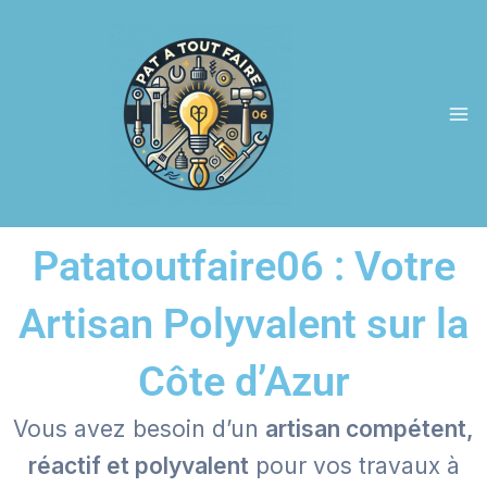
Aller
Ma
au
M
contenu
Patatoutfaire06 : Votre
Artisan Polyvalent sur la
Côte d’Azur
Vous avez besoin d’un
artisan compétent,
réactif et polyvalent
pour vos travaux à