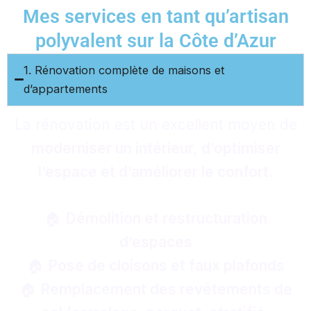
Mes services en tant qu’artisan
polyvalent sur la Côte d’Azur
1. Rénovation complète de maisons et
d’appartements
La rénovation est un excellent moyen de
moderniser un intérieur, d’optimiser
l’espace et d’améliorer le confort
.
🏠
Démolition et restructuration
d’espaces
🏠
Pose de cloisons et faux plafonds
🏠
Remplacement des revêtements de