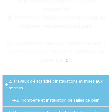
sol (carrelage, parquet, stratifié,
moquette)
🏠
Peinture et finitions murales pour un
intérieur moderne et élégant
Vous souhaitez rénover votre intérieur ?
Consultez mes services de
rénovation
générale
ici
.
2. Travaux d’électricité : installations et mises aux
normes
3. Plomberie et installation de salles de bain