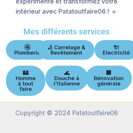
expérimenté et transformez votre
intérieur avec Patatoutfaire06 !
🔹
Mes différents services
🚰
🏏 Carrelage &
🔌
Plomberie
Revêtement
Electricité
🏰
🌊
🏢
Homme
Douche à
Rénovation
à tout
l'italienne
générale
faire
Copyright © 2024 Patatoutfaire06