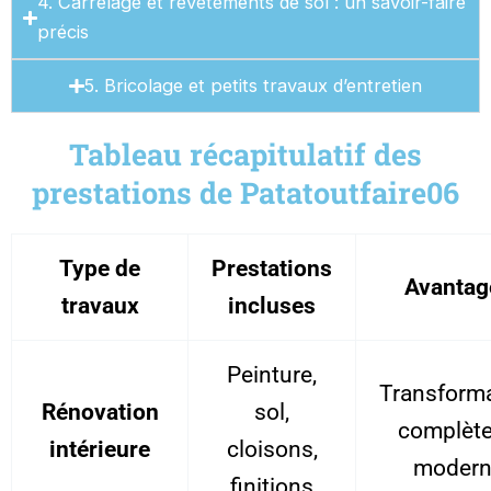
4. Carrelage et revêtements de sol : un savoir-faire
précis
5. Bricolage et petits travaux d’entretien
Tableau récapitulatif des
prestations de Patatoutfaire06
Type de
Prestations
Avantag
travaux
incluses
Peinture,
Transform
Rénovation
sol,
complète
intérieure
cloisons,
modern
finitions