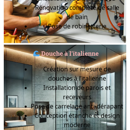
Rénovation complète de salle
de bain
Pose de robinetterie
Douche à l’italienne
Création sur mesure de
douches à l’italienne
Installation de parois et
receveurs
Pose de carrelage anti-dérapant
Conception étanche et design
moderne