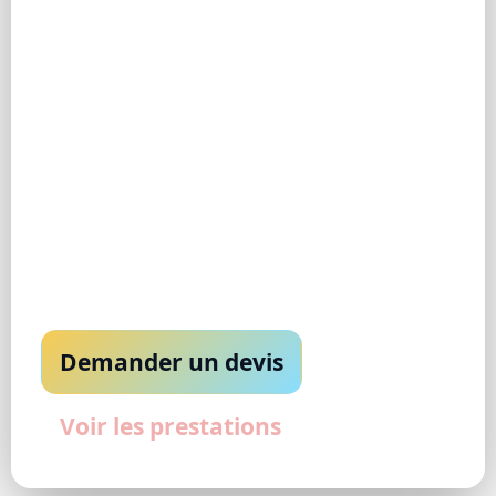
Électricité, plomberie, carrelage, douche à
l’italienne, rénovation générale et petits travaux :
un seul interlocuteur, des finitions soignées, et un
chantier propre.
Devis gratuit
Qualité & finitions
Réponse rapide &
Travail propre, durable,
estimation claire
soigné
Particuliers & pros
Maisons, appartements, locaux
Demander un devis
Voir les prestations