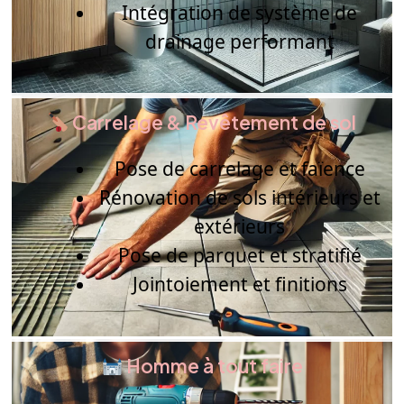
Intégration de système de
drainage performant
Carrelage & Revêtement de sol
Pose de carrelage et faïence
Rénovation de sols intérieurs et
extérieurs
Pose de parquet et stratifié
Jointoiement et finitions
Homme à tout faire