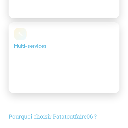
Rénovation hôtelière
Coordination travaux
🔧
Multi-services
Montage de meubles, finitions, réparations, petits
travaux.
Bricolage & entretien
Optimisation des espaces
Interventions rapides
Pourquoi choisir Patatoutfaire06 ?
Une approche simple : écoute,