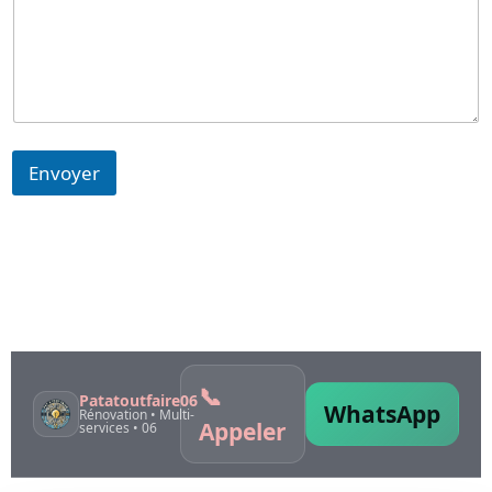
Envoyer
Retrouvez toutes mes prestations en
détail dans le menu de navigation !
📞
Patatoutfaire06
WhatsApp
Rénovation • Multi-
Appeler
services • 06