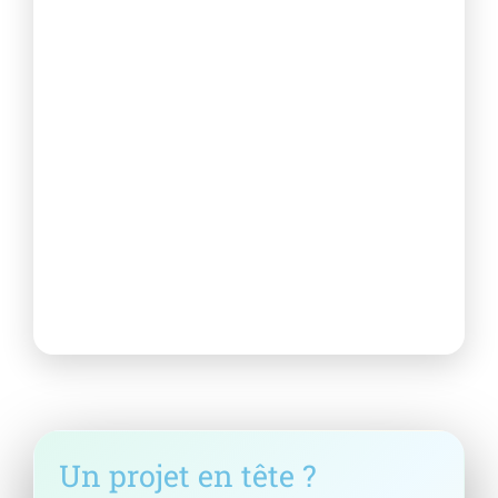
2) Devis
Estimation claire, options, planning, conseils.
3) Réalisation
Travaux propres, protection, finitions et respect
des normes.
4) Livraison
Contrôle final, nettoyage et recommandations
d’entretien.
Un projet en tête ?