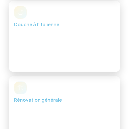
🛁
Douche à l’italienne
Création sur mesure : étanchéité, drainage, design
moderne.
Conception étanche
Carrelage antidérapant
Parois & receveurs
🏗️
Rénovation générale
Peinture, enduits, cloisons, faux plafonds, isolation,
rénovation complète.
Appartements & maisons