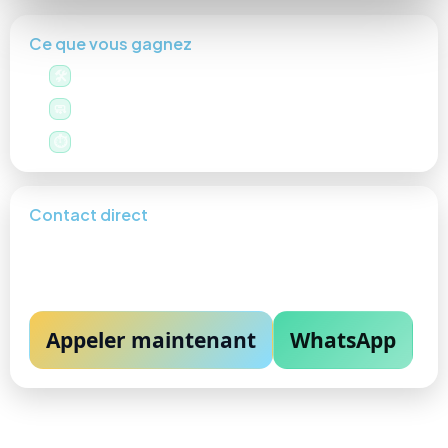
Ce que vous gagnez
Un pro polyvalent pour coordonner vos travaux.
🛠️
Un chantier propre et une attention aux détails.
🧼
Disponibilité & réactivité sur vos urgences.
⏱️
Contact direct
Téléphone :
07 56 96 30 41
Email :
contact@patatoutfaire06.com
Appeler maintenant
WhatsApp