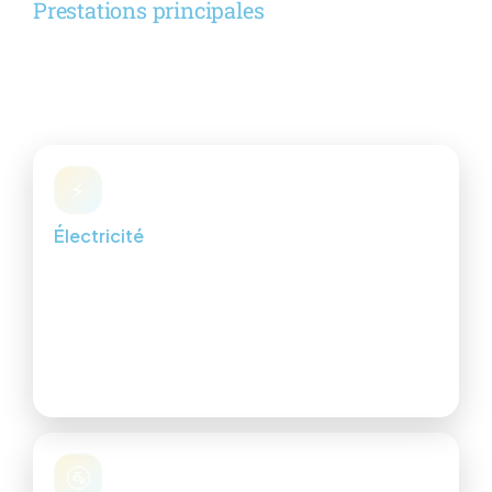
Prestations principales
Des solutions fiables, propres et
adaptées à votre logement ou votre
local professionnel.
⚡
Électricité
Installation, mise aux normes, tableaux, éclairage,
prises, dépannage.
Mise en sécurité & conformité
Éclairage intérieur/extérieur
Recherche de pannes
🚰