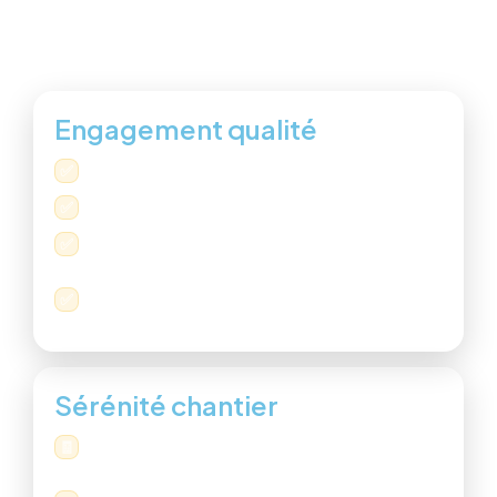
transparence, finitions et respect des
délais.
Engagement qualité
Travail soigné avec finitions impeccables.
✅
Devis gratuit et personnalisé selon votre projet.
✅
Disponibilité & réactivité (particuliers et
✅
professionnels).
Intervention sur toute la région des Alpes-
✅
Maritimes.
Sérénité chantier
Explications claires : ce qui est fait, pourquoi, et
🧾
à quel prix.