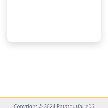
complètes ?
Proposez-vous de l’urgence /
dépannage ?
©
2026
Patatoutfaire06 — Rénovation & travaux
multi-services (06)
Prestations
Contact
Appeler
Copyright © 2024 Patatoutfaire06