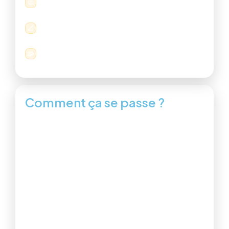
Protection des zones & nettoyage en fin
🧼
d’intervention.
Conseils techniques et esthétiques (matériaux,
📐
implantation, finitions).
Un seul interlocuteur pour éviter les mauvaises
🧩
surprises.
Comment ça se passe ?
Un déroulé simple pour aller vite et
bien.
1) Échange
Vous décrivez votre besoin (téléphone, WhatsApp
ou formulaire).