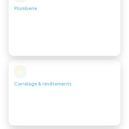
Plomberie
Sanitaires, fuites, chauffe-eau, robinetterie, rénovation
salle de bain.
Dépannage de fuites
Pose/Remplacement sanitaires
Rénovation complète
🧱
Carrelage & revêtements
Carrelage, faïence, parquet/stratifié, joints et finitions.
Intérieur & extérieur
Finitions et alignements
Conseil matériaux