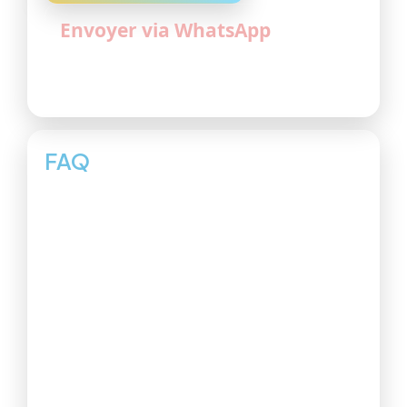
Envoyer via WhatsApp
Astuce : si possible, indiquez la commune, les dimensions,
et joignez des photos (sur WhatsApp, c’est le plus simple).
FAQ
Intervenez-vous
uniquement dans le 06 ?
Le devis est-il vraiment
gratuit ?
Faites-vous des rénovations