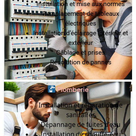
Installation et mise aux normes
Remplacement de tableaux
électriques
Installation d’éclairage intérieur et
extérieur
Câblage et prises
Résolution de pannes
Plomberie
Installation et réparation de
sanitaires
Dépannage de fuites d’eau
Installation de chauffe-eau