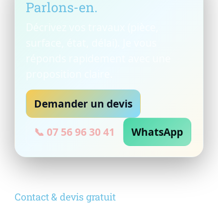
Parlons-en.
Décrivez vos travaux (pièce,
surface, état, délai). Je vous
réponds rapidement avec une
proposition claire.
Demander un devis
📞 07 56 96 30 41
WhatsApp
Contact & devis gratuit
Donnez un maximum d’infos : ça