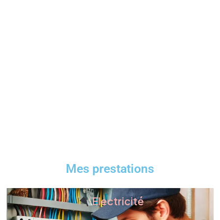
Avec plus de 20 ans d’expérience, je vous
propose mes services pour tous vos
projets de rénovation et d’aménagement.
Que ce soit pour une salle de bain à
l’italienne, des travaux d’électricité, de
plomberie, du carrelage ou encore des
finitions intérieures, je suis à votre
disposition pour concrétiser vos envies et
embellir votre habitat.
Mes prestations
Electricité