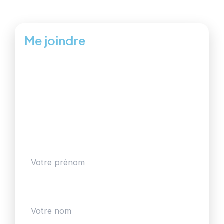
accélère le devis (photos bienvenues).
Me joindre
Téléphone :
07 56 96 30 41
Email :
contact@patatoutfaire06.com
📞 Appeler
✉️ Email
💬 WhatsApp
Prénom
Nom *