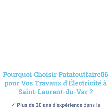
sécurité
: Il est essentiel de respecter la
norme NF C 15-100
pour garantir une
installation fiable et sécurisée.
💡
Faites appel à un électricien
professionnel pour assurer la sécurité et
la fiabilité de votre installation.
Pourquoi Choisir Patatoutfaire06
pour Vos Travaux d’Électricité à
Saint-Laurent-du-Var ?
✔
Plus de 20 ans d’expérience
dans le