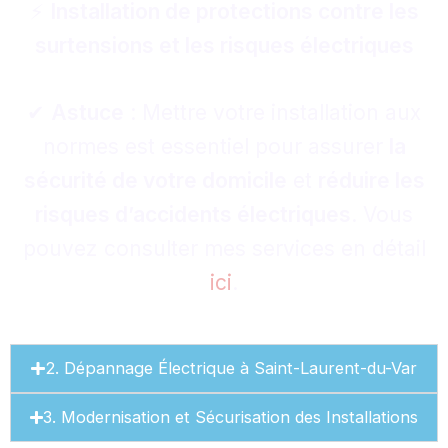
⚡
Installation de protections contre les
surtensions et les risques électriques
✔
Astuce
: Mettre votre installation aux
normes est essentiel pour assurer
la
sécurité de votre domicile
et
réduire les
risques d’accidents électriques
. Vous
pouvez consulter mes services en détail
ici
.
2. Dépannage Électrique à Saint-Laurent-du-Var
3. Modernisation et Sécurisation des Installations