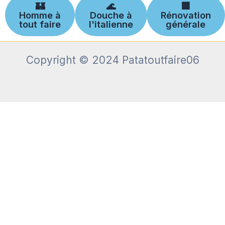
🏰
🌊
🏢
Homme à
Douche à
Rénovation
tout faire
l'italienne
générale
Copyright © 2024 Patatoutfaire06